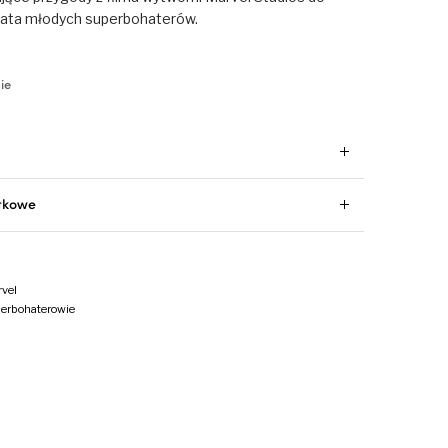
ata młodych superbohaterów.
ie
tkowe
vel
erbohaterowie