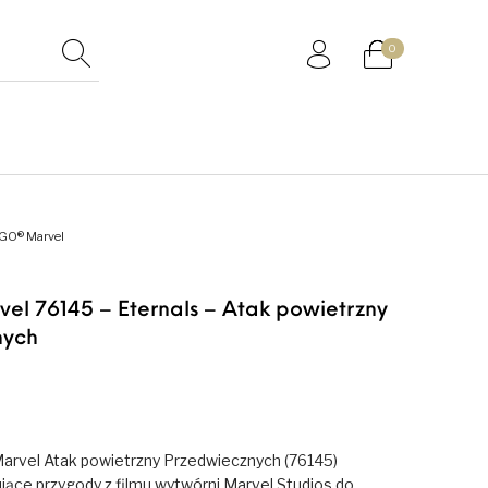
0
GO® Marvel
l 76145 – Eternals – Atak powietrzny
nych
rvel Atak powietrzny Przedwiecznych (76145)
jące przygody z filmu wytwórni Marvel Studios do