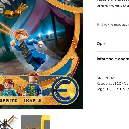
prawdziwego świ
Brak w magazyn
Opis
Informacje doda
SKU:
76145
Kategoria:
LEGO® Mar
Tagi:
13+
,
6+
,
9+
,
Sup