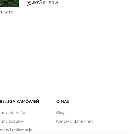
Pierwotna cena wynosiła: 99,50 zł.
Aktualna cena wynosi: 64,90 zł.
99,50
zł
64,90
zł
śliwiec
BSŁUGA ZAMÓWIEŃ
O NAS
ormy płatności
Blog
ormy dostawy
Kontakt i dane firmy
wroty i reklamacje