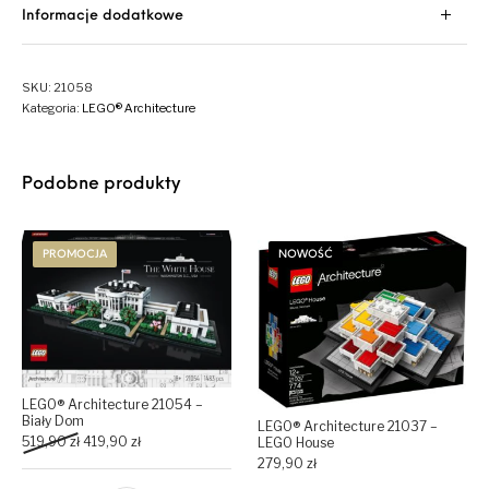
Informacje dodatkowe
SKU:
21058
Kategoria:
LEGO® Architecture
Podobne produkty
PROMOCJA
NOWOŚĆ
LEGO® Architecture 21054 –
Biały Dom
LEGO® Architecture 21037 –
Original price was: 519,90 zł.
Current price is: 419,90 zł.
519,90
zł
419,90
zł
LEGO House
279,90
zł