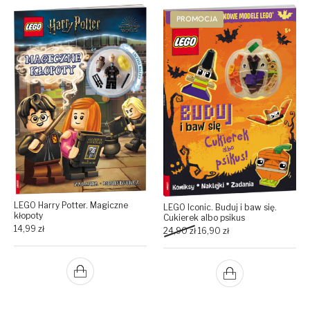
PROMOCJA
LEGO Harry Potter. Magiczne
LEGO Iconic. Buduj i baw się.
kłopoty
Cukierek albo psikus
14,99
zł
Original price was: 24,90 zł.
Current price is: 16,9
24,90
zł
16,90
zł