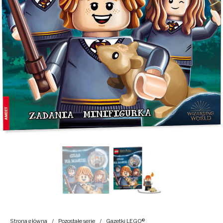
Strona główna
/
Pozostałe serie
/
Gazetki LEGO®